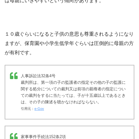
は母親にいきやすいという傾向があります。
１０歳ぐらいになると子供の意思も尊重されるようになり
ますが、保育園や小学生低学年ぐらいは圧倒的に母親の方
が有利です。
人事訴訟法32条4号
裁判所は、第一項の子の監護者の指定その他の子の監護に
関する処分についての裁判又は前項の親権者の指定につい
ての裁判をするに当たっては、子が十五歳以上であるとき
は、その子の陳述を聴かなければならない。
引用元：
e-Gov
家事事件手続法152条2項