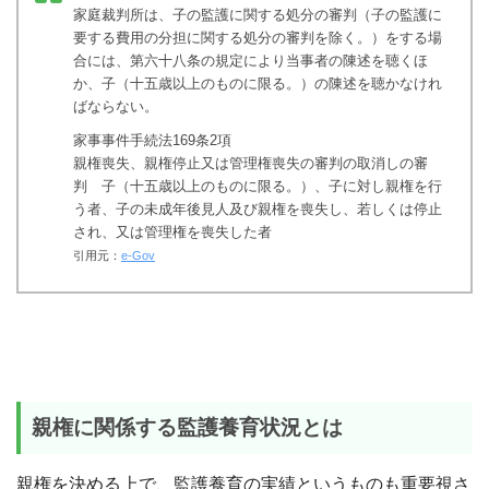
家庭裁判所は、子の監護に関する処分の審判（子の監護に
要する費用の分担に関する処分の審判を除く。）をする場
合には、第六十八条の規定により当事者の陳述を聴くほ
か、子（十五歳以上のものに限る。）の陳述を聴かなけれ
ばならない。
家事事件手続法169条2項
親権喪失、親権停止又は管理権喪失の審判の取消しの審
判 子（十五歳以上のものに限る。）、子に対し親権を行
う者、子の未成年後見人及び親権を喪失し、若しくは停止
され、又は管理権を喪失した者
引用元：
e-Gov
親権に関係する監護養育状況とは
親権を決める上で、監護養育の実績というものも重要視さ