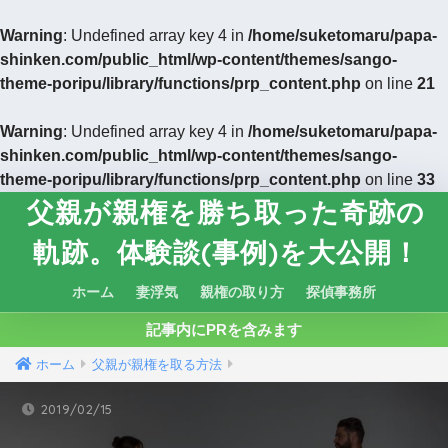
Warning
: Undefined array key 4 in
/home/suketomaru/papa-
shinken.com/public_html/wp-content/themes/sango-
theme-poripu/library/functions/prp_content.php
on line
21
Warning
: Undefined array key 4 in
/home/suketomaru/papa-
shinken.com/public_html/wp-content/themes/sango-
theme-poripu/library/functions/prp_content.php
on line
33
父親が親権を勝ち取った奇跡の
軌跡。体験談(事例)を大公開！
ホーム
妻浮気
親権の取り方
探偵事務所
記事内にPRを含みます
ホーム
父親が親権を取る方法
2019/02/15