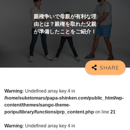
親権争いで母親が有利な理
由とは？親権を取れた父親
が準備したことをご紹介！
Warning
: Undefined array key 4 in
/home/suketomaru/papa-shinken.com/public_html/wp-
content/themes/sango-theme-
poripu/library/functions/prp_content.php
on line
21
Warning
: Undefined array key 4 in