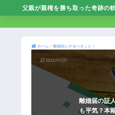
父親が親権を勝ち取った奇跡の軌
ホーム
離婚前にやるべきこと
2022/07/21
離婚届の証
も平気？本