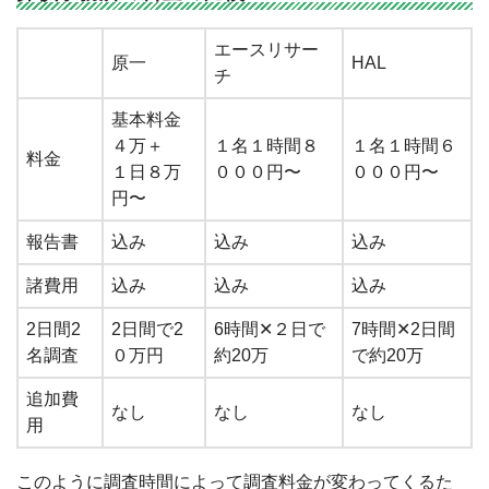
エースリサー
原一
HAL
チ
基本料金
４万＋
１名１時間８
１名１時間６
料金
１日８万
０００円〜
０００円〜
円〜
報告書
込み
込み
込み
諸費用
込み
込み
込み
2日間2
2日間で2
6時間✕２日で
7時間✕2日間
名調査
０万円
約20万
で約20万
追加費
なし
なし
なし
用
このように調査時間によって調査料金が変わってくるた